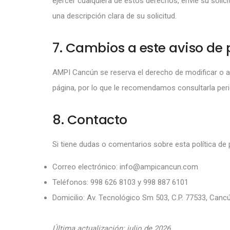
ejercer cualquiera de estos derechos, envíe su solici
una descripción clara de su solicitud.
7. Cambios a este aviso de 
AMPI Cancún se reserva el derecho de modificar o a
página, por lo que le recomendamos consultarla per
8. Contacto
Si tiene dudas o comentarios sobre esta política de 
Correo electrónico:
info@ampicancun.com
Teléfonos:
998 626 8103
y
998 887 6101
Domicilio: Av. Tecnológico Sm 503, C.P. 77533, Canc
Última actualización: julio de 2026.