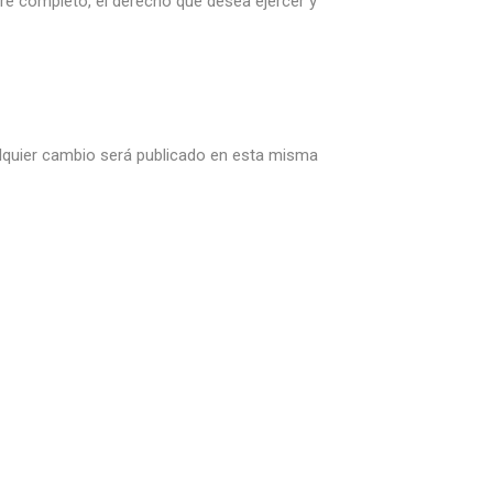
re completo, el derecho que desea ejercer y
alquier cambio será publicado en esta misma