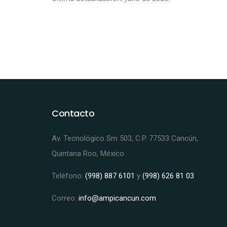
Contacto
Av. Tecnológico Sm 503, C.P. 77533 Cancún,
Quintana Roo, México
Teléfono:
(998) 887 6101
y
(998) 626 81 03
Correo:
info@ampicancun.com