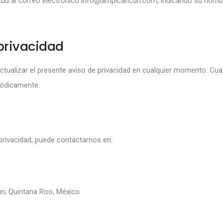
tud al correo electrónico
info@ampicancun.com
, indicando su nomb
privacidad
ctualizar el presente aviso de privacidad en cualquier momento. Cu
iódicamente.
privacidad, puede contactarnos en:
ún, Quintana Roo, México