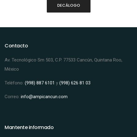
DECÁLOGO
Contacto
Av. Tecnológico Sm 503, C.P. 77533 Cancún, Quintana Roo,
México
Teléfono:
(998) 887 6101
y
(998) 626 81 03
Correo:
info@ampicancun.com
Mantente informado